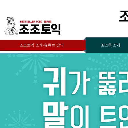
조조토익 소개·유튜브 강의
조조톡 소개